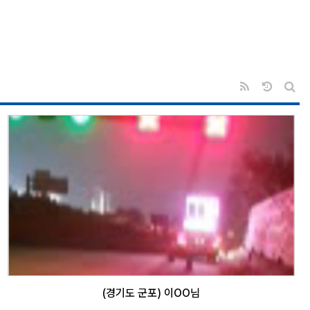
RSS
날짜순 
게시
(경기도 군포) 이OO님