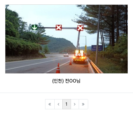
(인천) 전OO님
(current)
1