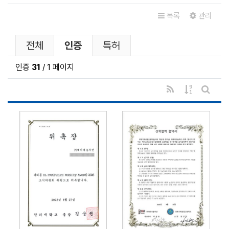
관련자료
목록
관리
인증 및 특허 분류 목록
현재 분류
전체
인증
특허
인증
31
/ 1 페이지
RSS
게시물 정렬
게시판 