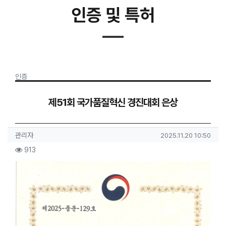
인증 및 특허
분류
인증
제51회 국가품질혁신 경진대회 은상
작성자 정보
작성
작성일
관리자
2025.11.20 10:50
컨텐츠 정보
조회
913
본문