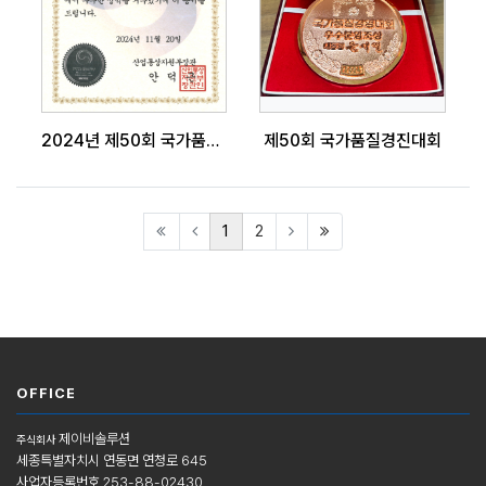
2024년 제50회 국가품질경진대회
제50회 국가품질경진대회
(current)
(last)
1
2
OFFICE
제이비솔루션
주식회사
세종특별자치시 연동면 연청로 645
사업자등록번호 253-88-02430