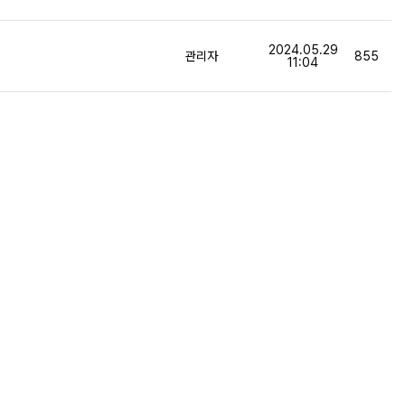
등록일
2024.05.29
등록자
조회
관리자
855
11:04