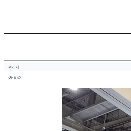
작성자 정보
작성
관리자
컨텐츠 정보
조회
982
본문