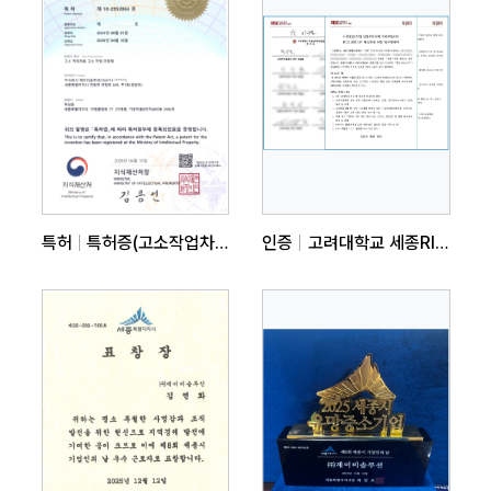
특허
특허증(고소작업차용고소작업조립체)
인증
고려대학교 세종RISE사업단 업무협약