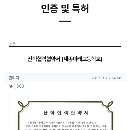
인증 및 특허
분류
인증
산학협력협약서 (세종미래고등학교)
작성자 정보
작성
작성일
관리자
2025.01.07 14:56
컨텐츠 정보
조회
1,983
본문