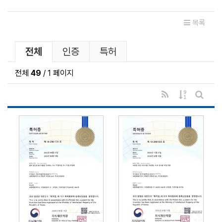
관련자료
목록
인증 및 특허 분류 목록
전체
인증
특허
전체
49
/ 1 페이지
RSS
게시물 정렬
게시판 