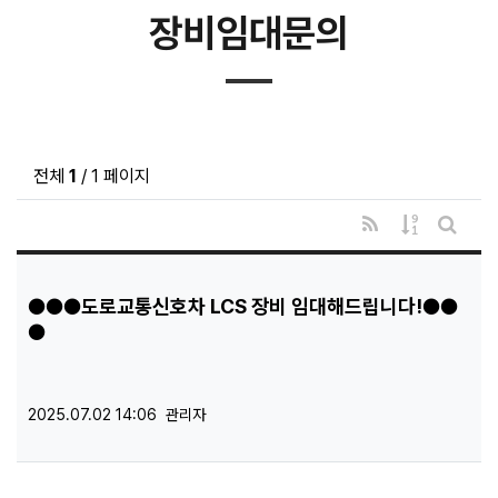
장비임대문의
전체
1
/ 1 페이지
RSS
게시물 정렬
게시판 
●●●도로교통신호차 LCS 장비 임대해드립니다!●●
●
등록일
등록자
2025.07.02 14:06
관리자